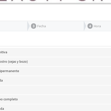
3
Fecha
4
Hora
nitiva
ostro (cejas y bozo)
ipermanente
da
rpo completo
lda