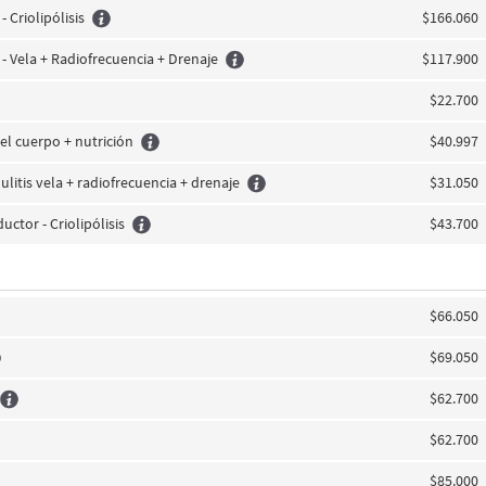
- Criolipólisis
$166.060
 - Vela + Radiofrecuencia + Drenaje
$117.900
$22.700
el cuerpo + nutrición
$40.997
ulitis vela + radiofrecuencia + drenaje
$31.050
uctor - Criolipólisis
$43.700
$66.050
$69.050
$62.700
$62.700
$85.000