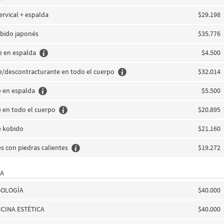
rvical + espalda
$29.198
obido japonés
$35.776
e en espalda
$4.500
te/descontracturante en todo el cuerpo
$32.014
 en espalda
$5.500
 en todo el cuerpo
$20.895
e kobido
$21.160
s con piedras calientes
$19.272
CA
BOLOGÍA
$40.000
CINA ESTÉTICA
$40.000