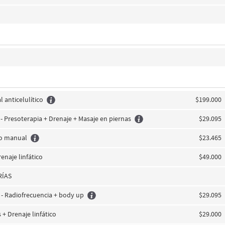
 anticelulítico
$199.000
 Presoterapia + Drenaje + Masaje en piernas
$29.095
co manual
$23.465
renaje linfático
$49.000
RÍAS
r - Radiofrecuencia + body up
$29.095
s + Drenaje linfático
$29.000