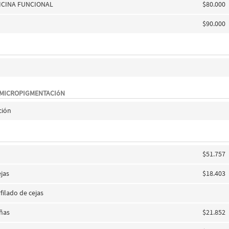
ICINA FUNCIONAL
$80.000
$90.000
 MICROPIGMENTACIóN
ción
$51.757
jas
$18.403
ilado de cejas
añas
$21.852