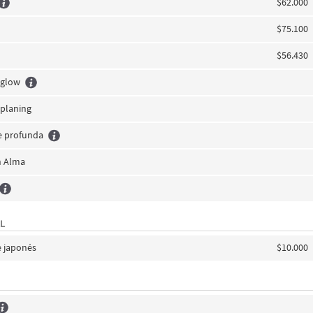
$62.000
$75.100
$56.430
aglow
planing
e profunda
n Alma
L
 japonés
$10.000