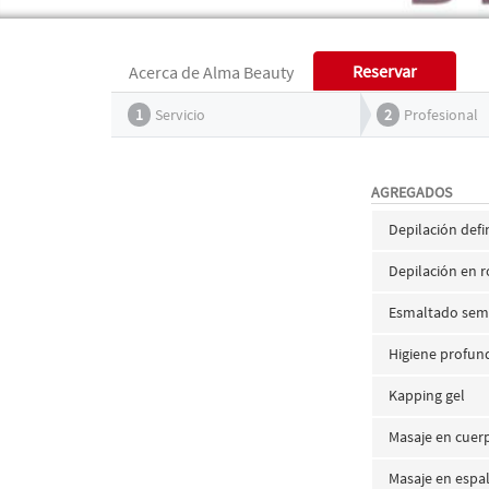
Reservar
Acerca de Alma Beauty
1
Servicio
2
Profesional
AGREGADOS
Depilación defi
Depilación en r
Esmaltado sem
Higiene profun
Kapping gel
Masaje en cue
Masaje en espa