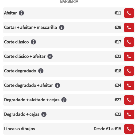
BARBERÍA
Afeitar
€11
Cortar + afeitar + mascarilla
€28
Corte clásico
€17
Corte clásico + afeitar
€23
Corte degradado
€18
Corte degradado + afeitar
€24
Degradado + afeitado + cejas
€27
Degradado + cejas
€22
Líneas o dibujos
Desde
€1
a €15