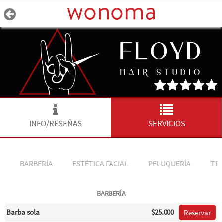
INFO/RESEÑAS
SERVICIOS
BARBERÍA
ESTÉTICA FACIAL
PELUQUERÍA
TR
BARBERÍA
Barba sola
$25.000
Reservar