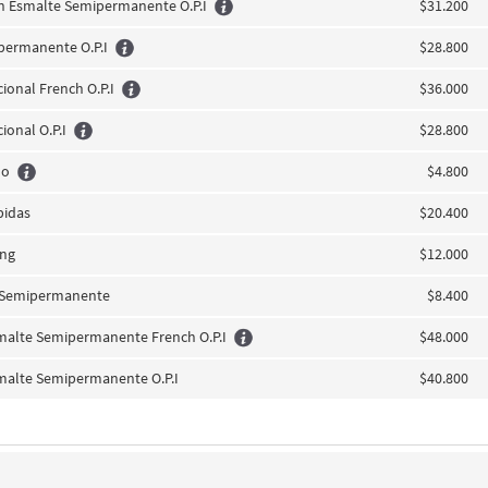
n Esmalte Semipermanente O.P.I
$31.200
permanente O.P.I
$28.800
cional French O.P.I
$36.000
ional O.P.I
$28.800
do
$4.800
pidas
$20.400
ing
$12.000
e Semipermanente
$8.400
smalte Semipermanente French O.P.I
$48.000
smalte Semipermanente O.P.I
$40.800