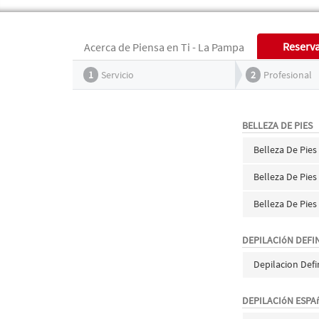
Reserv
Acerca de Piensa en Ti - La Pampa
1
Servicio
2
Profesional
BELLEZA DE PIES
Belleza De Pies 
Belleza De Pie
Belleza De Pies 
DEPILACIóN DEFIN
Depilacion Def
DEPILACIóN ESPA