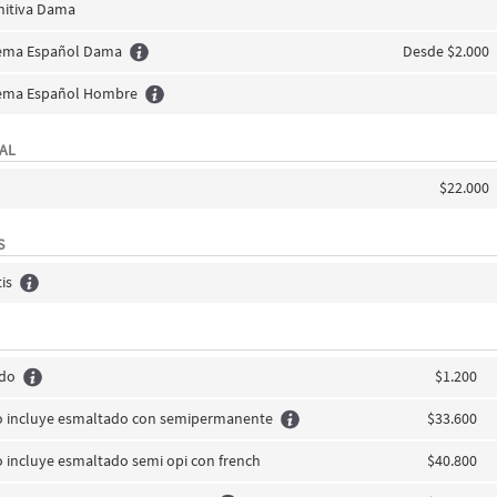
initiva Dama
tema Español Dama
Desde $2.000
tema Español Hombre
AL
$22.000
S
is
edo
$1.200
co incluye esmaltado con semipermanente
$33.600
o incluye esmaltado semi opi con french
$40.800