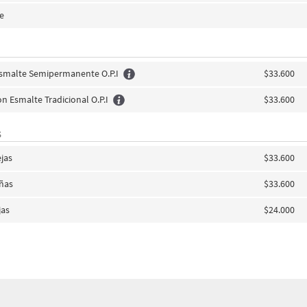
e
Esmalte Semipermanente O.P.I
$33.600
n Esmalte Tradicional O.P.I
$33.600
S
jas
$33.600
añas
$33.600
jas
$24.000