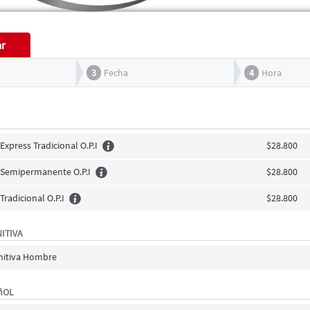
ar
3
Fecha
4
Hora
Express Tradicional O.P.I
$28.800
s Semipermanente O.P.I
$28.800
Tradicional O.P.I
$28.800
ITIVA
initiva Hombre
ñOL