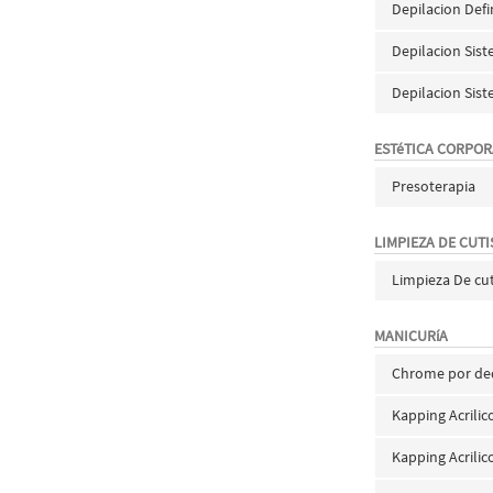
Depilacion Def
Depilacion Sis
Depilacion Sis
ESTéTICA CORPOR
Presoterapia
LIMPIEZA DE CUTI
Limpieza De cut
MANICURíA
Chrome por d
Kapping Acrili
Kapping Acrilic