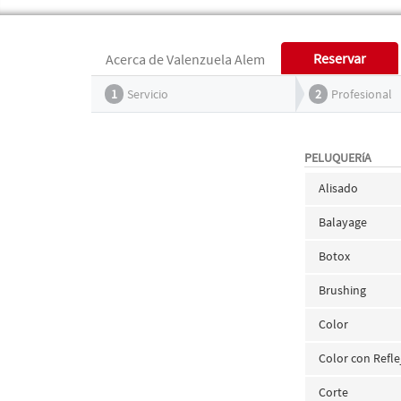
Reservar
Acerca de Valenzuela Alem
1
Servicio
2
Profesional
PELUQUERíA
Alisado
Balayage
Botox
Brushing
Color
Color con Refle
Corte