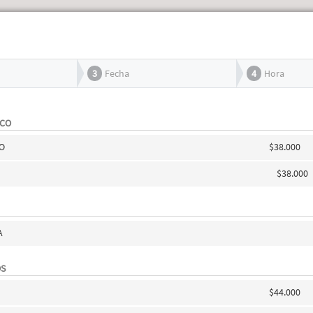
3
Fecha
4
Hora
ICO
O
$38.000
$38.000
A
OS
$44.000