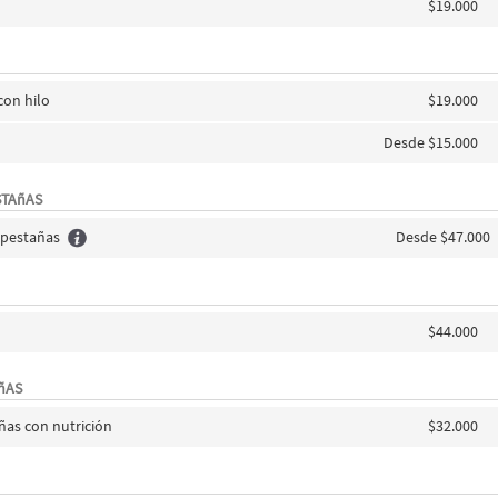
$19.000
con hilo
$19.000
Desde $15.000
STAñAS
 pestañas
Desde $47.000
$44.000
AñAS
añas con nutrición
$32.000