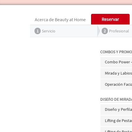
Reservar
Acerca de Beauty at Home
1
Servicio
2
Profesional
COMBOS Y PROMO
Combo Power –
Mirada y Labios
Operación Facia
DISEñO DE MIRAD
Diseño y Perfil
Lifting de Pest
Lifting de Pest