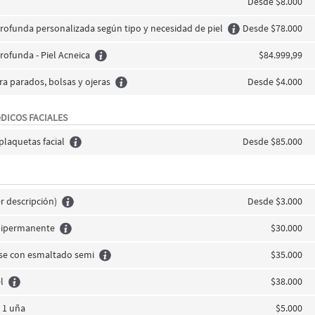
Desde $8.000
Profunda personalizada según tipo y necesidad de piel
Desde $78.000
Profunda - Piel Acneica
$84.999,99
a parados, bolsas y ojeras
Desde $4.000
DICOS FACIALES
plaquetas facial
Desde $85.000
er descripción)
Desde $3.000
mipermanente
$30.000
se con esmaltado semi
$35.000
l
$38.000
 1 uña
$5.000