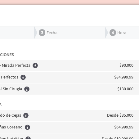
3
Fecha
4
Hora
CIONES
 Mirada Perfecta
$90.000
 Perfectos
$84.999,99
l Sin Cirugía
$130.000
A
ado de Cejas
Desde $35.000
añas Coreano
$64.999,99
añas Nutritivo
Desde $59.999,99