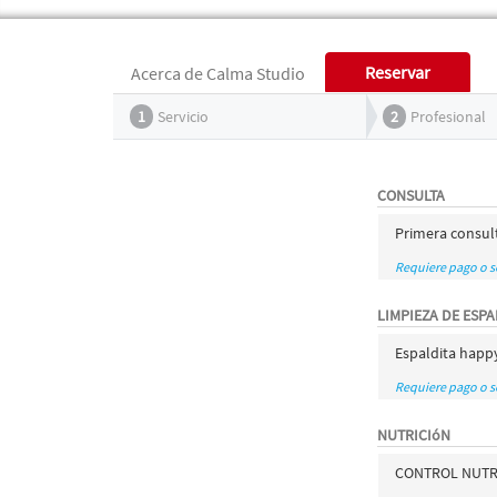
Reservar
Acerca de Calma Studio
1
Servicio
2
Profesional
CONSULTA
Primera consult
Requiere pago o 
LIMPIEZA DE ESP
Espaldita happy
Requiere pago o 
NUTRICIóN
CONTROL NUTR