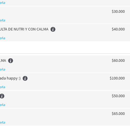
seña
$30.000
seña
LTA DE NUTRI Y CON CALMA
$40.000
seña
ALMA
$60.000
seña
ada happy :)
$100.000
seña
$50.000
seña
$65.000
seña