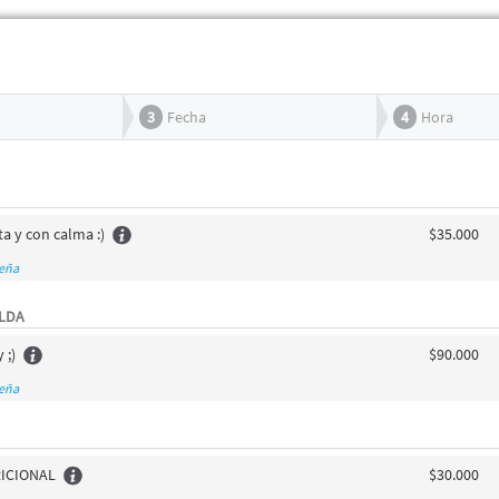
3
Fecha
4
Hora
a y con calma :)
$35.000
seña
ALDA
 ;)
$90.000
seña
ICIONAL
$30.000