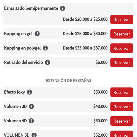
Esmaltado Semipermanente
Desde
$20.000
a $25.000
Reservar
Kapping en gel
Desde
$25.000
a $30.000
Reservar
Kapping en polygel
Desde
$33.000
a $37.000
Reservar
Retirado del servicio
$6.000
Reservar
EXTENSIÓN DE PESTAÑAS
Efecto foxy
$50.000
Reservar
Volumen 3D
$48.000
Reservar
Volumen 4D
$50.000
Reservar
VOLUMEN 5D
$52.000
Reservar