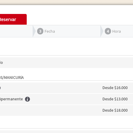
Reservar
3
Fecha
4
Hora
do
OS/MANICURíA
Desde $16.000
ipermanente
Desde $13.000
Desde $18.000