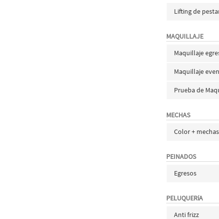
Lifting de pest
MAQUILLAJE
Maquillaje egre
Maquillaje eve
Prueba de Maqu
MECHAS
Color + mecha
PEINADOS
Egresos
PELUQUERíA
Anti frizz