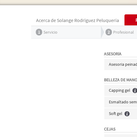
Acerca de Solange Rodriguez Peluquería
1
Servicio
2
Profesional
ASESORíA
Asesoria peina
BELLEZA DE MAN
Capping gel
Esmaltado sem
Soft gel
CEJAS