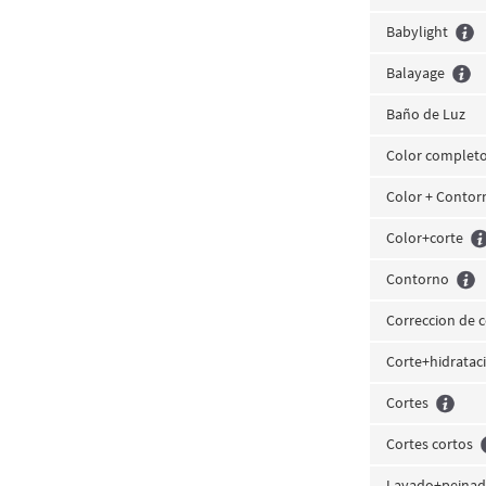
Babylight
Balayage
Baño de Luz
Color complet
Color + Contor
Color+corte
Contorno
Correccion de c
Corte+hidratac
Cortes
Cortes cortos
Lavado+peina