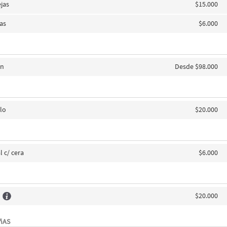
jas
$15.000
jas
$6.000
on
Desde $98.000
llo
$20.000
l c/ cera
$6.000
$20.000
AñAS