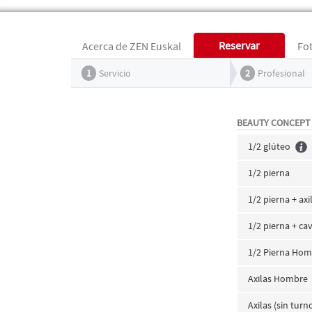
Reservar
Acerca de ZEN Euskal
Fo
1
Servicio
2
Profesional
BEAUTY CONCEPT
1/2 glúteo
1/2 pierna
1/2 pierna + axi
1/2 pierna + ca
1/2 Pierna Ho
Axilas Hombre
Axilas (sin turn