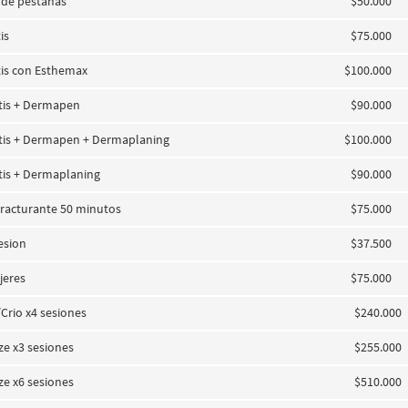
a de pestañas
$50.000
is
$75.000
tis con Esthemax
$100.000
tis + Dermapen
$90.000
tis + Dermapen + Dermaplaning
$100.000
tis + Dermaplaning
$90.000
racturante 50 minutos
$75.000
esion
$37.500
jeres
$75.000
Crio x4 sesiones
$240.000
ze x3 sesiones
$255.000
ze x6 sesiones
$510.000