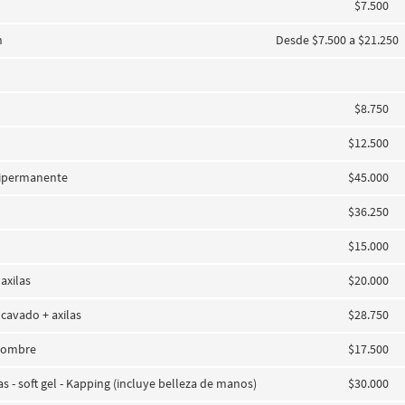
$7.500
h
Desde $7.500 a $21.250
$8.750
$12.500
mipermanente
$45.000
$36.250
$15.000
axilas
$20.000
 cavado + axilas
$28.750
 Hombre
$17.500
as - soft gel - Kapping (incluye belleza de manos)
$30.000