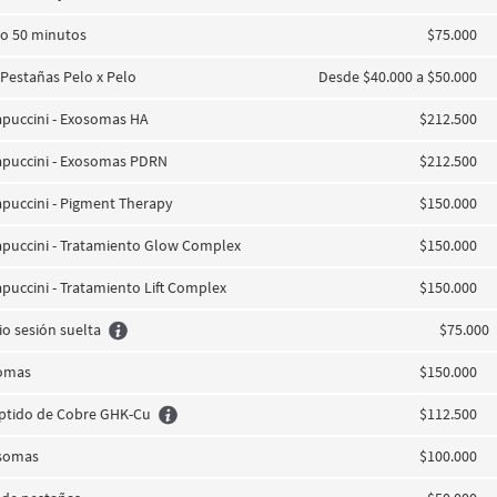
co 50 minutos
$75.000
 Pestañas Pelo x Pelo
Desde $40.000 a $50.000
puccini - Exosomas HA
$212.500
apuccini - Exosomas PDRN
$212.500
puccini - Pigment Therapy
$150.000
puccini - Tratamiento Glow Complex
$150.000
puccini - Tratamiento Lift Complex
$150.000
io sesión suelta
$75.000
somas
$150.000
peptido de Cobre GHK-Cu
$112.500
osomas
$100.000