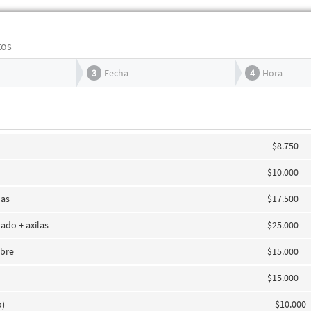
tos
3
Fecha
4
Hora
$8.750
$10.000
las
$17.500
vado + axilas
$25.000
mbre
$15.000
$15.000
o)
$10.000