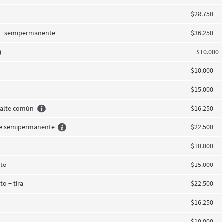
$28.750
s + semipermanente
$36.250
)
$10.000
$10.000
e
$15.000
alte común
$16.250
e semipermanente
$22.500
$10.000
eto
$15.000
o + tira
$22.500
$16.250
$10.000