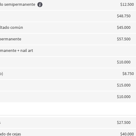
ado semipermanente
$12.500
$48.750
altado común
$45.000
i permanente
$57.500
manente + nail art
$10.000
o)
$8.750
$15.000
$10.000
s
$27.500
lado de cejas
$40.000