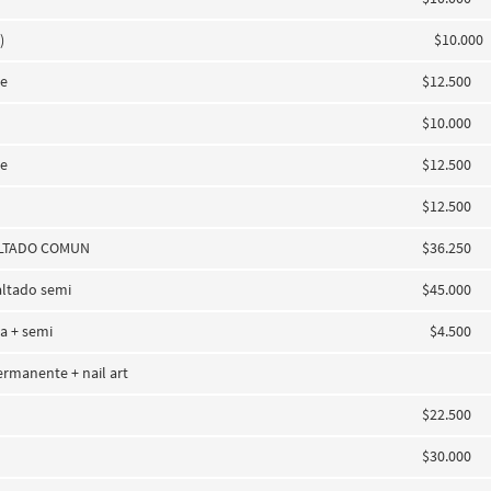
)
$10.000
re
$12.500
$10.000
re
$12.500
$12.500
LTADO COMUN
$36.250
ltado semi
$45.000
a + semi
$4.500
rmanente + nail art
$22.500
$30.000