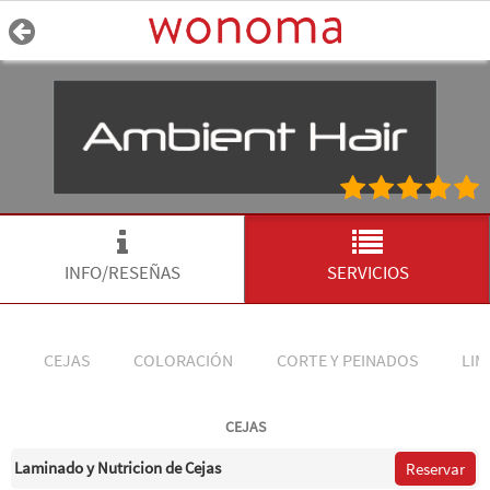
INFO/RESEÑAS
SERVICIOS
CEJAS
COLORACIÓN
CORTE Y PEINADOS
LIM
CEJAS
Laminado y Nutricion de Cejas
Reservar