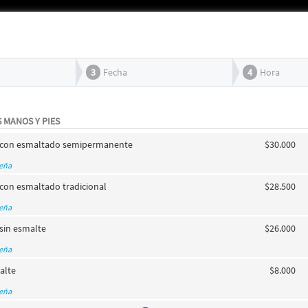
3
Fecha
4
Hora
 MANOS Y PIES
s con esmaltado semipermanente
$30.000
seña
 con esmaltado tradicional
$28.500
seña
 sin esmalte
$26.000
seña
alte
$8.000
seña