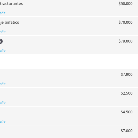
tracturantes
$50.000
seña
je linfatico
$70.000
seña
$79.000
seña
$7.900
seña
$2.500
seña
$4.500
seña
$7.000