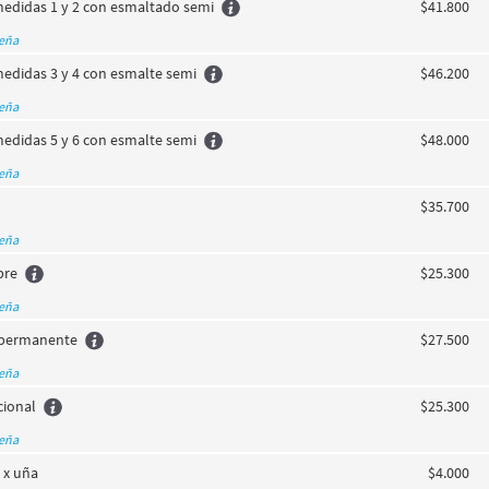
medidas 1 y 2 con esmaltado semi
$41.800
seña
medidas 3 y 4 con esmalte semi
$46.200
seña
medidas 5 y 6 con esmalte semi
$48.000
seña
$35.700
seña
bre
$25.300
seña
ipermanente
$27.500
seña
cional
$25.300
seña
 x uña
$4.000