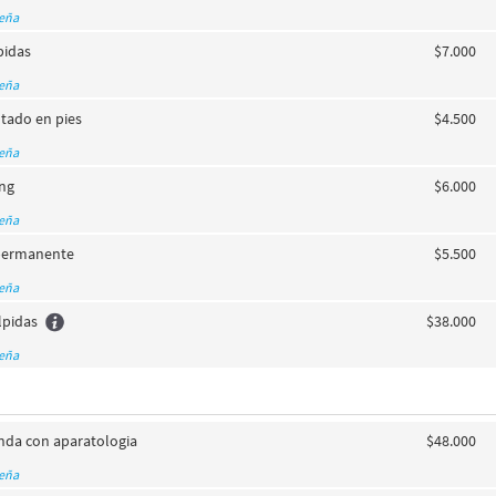
seña
pidas
$7.000
seña
ltado en pies
$4.500
seña
ing
$6.000
seña
ipermanente
$5.500
seña
lpidas
$38.000
seña
nda con aparatologia
$48.000
seña