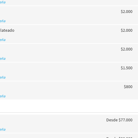
seña
$2.000
seña
plateado
$2.000
seña
$2.000
seña
$1.500
seña
o
$800
seña
Desde $77.000
seña