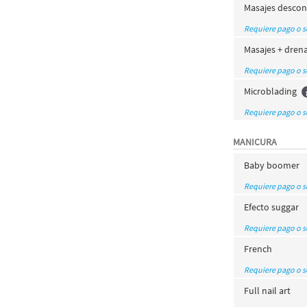
Masajes descon
Requiere pago o 
Masajes + drena
Requiere pago o 
Microblading
Requiere pago o 
MANICURA
Baby boomer
Requiere pago o 
Efecto suggar
Requiere pago o 
French
Requiere pago o 
Full nail art