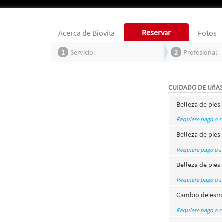
Reservar
Acerca de Biovita
Fotos
1
Servicio
2
Profesional
CUIDADO DE UñAS
Belleza de pie
Requiere pago o 
Belleza de pies
Requiere pago o 
Belleza de pies
Requiere pago o 
Cambio de esm
Requiere pago o 