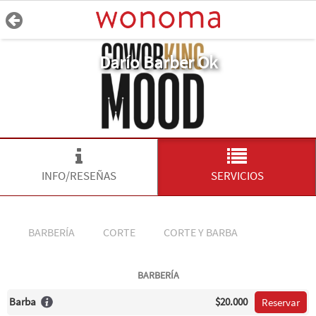
Darío Barber Ok
INFO/RESEÑAS
SERVICIOS
BARBERÍA
CORTE
CORTE Y BARBA
BARBERÍA
Barba
$20.000
Reservar