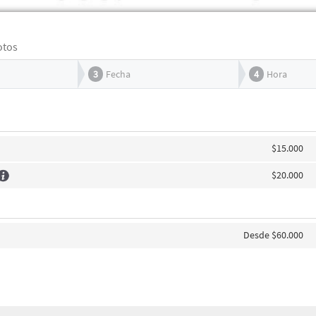
otos
3
Fecha
4
Hora
$15.000
$20.000
Desde $60.000