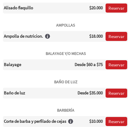
Alisado flequillo
$20.000
Reservar
AMPOLLAS
Ampolla de nutricion.
$18.000
Reservar
BALAYAGE Y/O MECHAS
Balayage
Desde
$60
a $75
Reservar
BAÑO DE LUZ
Baño de luz
Desde
$35.000
Reservar
BARBERÍA
Corte de barba y perfilado de cejas
$10.000
Reservar