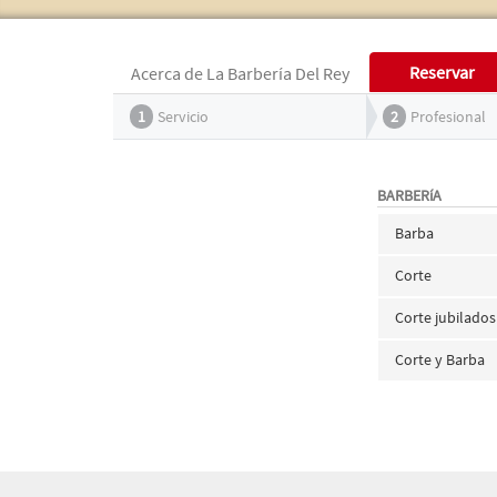
Reservar
Acerca de La Barbería Del Rey
1
Servicio
2
Profesional
BARBERíA
Barba
Corte
Corte jubilados
Corte y Barba