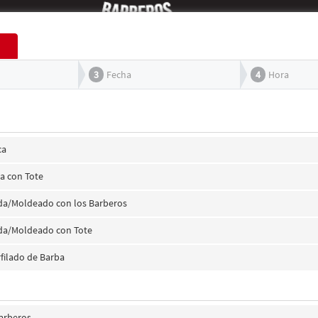
3
Fecha
4
Hora
ca
ca con Tote
da/Moldeado con los Barberos
da/Moldeado con Tote
filado de Barba
Barberos