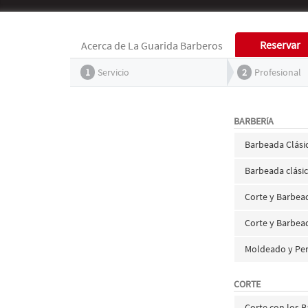
Reservar
Acerca de La Guarida Barberos
1
Servicio
2
Profesional
BARBERíA
Barbeada Clási
Barbeada clási
Corte y Barbea
Corte y Barbea
Moldeado y Per
CORTE
Corte con los 