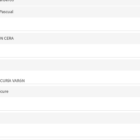
 Pascual
ON CERA
ICURíA VARóN
icure