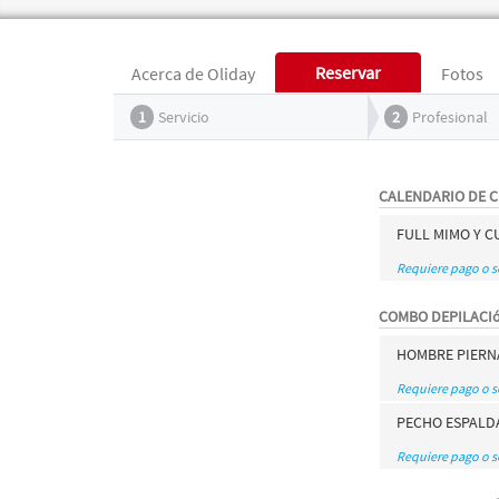
Reservar
Acerca de Oliday
Fotos
1
Servicio
2
Profesional
CALENDARIO DE 
FULL MIMO Y 
Requiere pago o 
COMBO DEPILACI
HOMBRE PIERNA 
Requiere pago o 
PECHO ESPALDA
Requiere pago o 