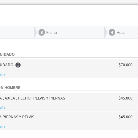
3
Fecha
4
Hora
CUIDADO
CUIDADO
$70.000
seña
óN HOMBRE
, AXILA , PECHO , PELVIS Y PIERNAS
$45.000
seña
 PIERNAS Y PELVIS
$45.000
seña