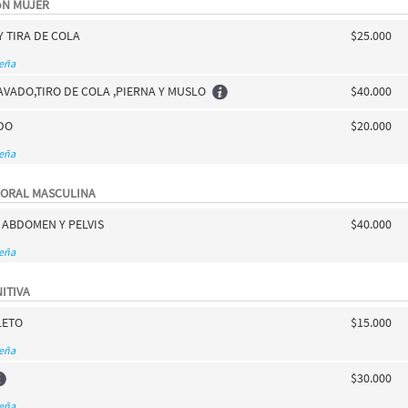
óN MUJER
Y TIRA DE COLA
$25.000
seña
AVADO,TIRO DE COLA ,PIERNA Y MUSLO
$40.000
ADO
$20.000
seña
PORAL MASCULINA
 ABDOMEN Y PELVIS
$40.000
seña
ITIVA
LETO
$15.000
seña
$30.000
seña