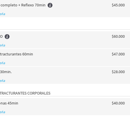
 completo + Reflexo 70min
$45.000
seña
VO
$60.000
seña
tracturantes 60min
$47.000
seña
30min.
$28.000
seña
TRACTURANTES CORPORALES
zonas 45min
$40.000
seña