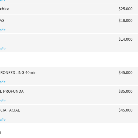
chica
$25.000
NAS
$18.000
seña
$14.000
seña
RONEEDLING 40min
$45.000
seña
AL PROFUNDA
$35.000
seña
CIA FACIAL
$45.000
seña
L