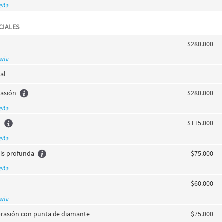
seña
CIALES
$280.000
seña
ial
asión
$280.000
seña
o
$115.000
seña
tis profunda
$75.000
seña
$60.000
seña
rasión con punta de diamante
$75.000