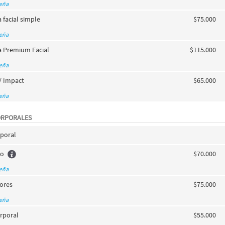
seña
 facial simple
$75.000
seña
a Premium Facial
$115.000
seña
/ Impact
$65.000
seña
ORPORALES
rporal
co
$70.000
seña
ores
$75.000
seña
rporal
$55.000