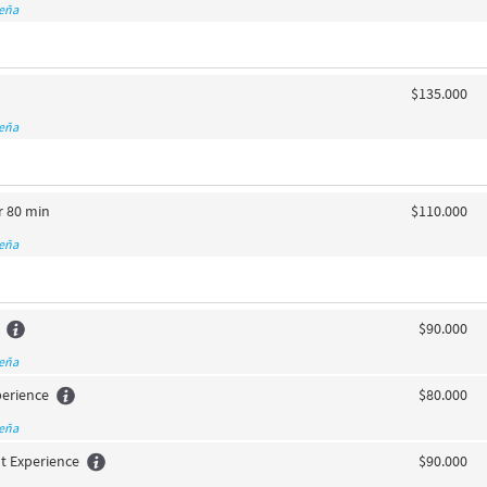
seña
$135.000
seña
r 80 min
$110.000
seña
$90.000
seña
perience
$80.000
seña
t Experience
$90.000