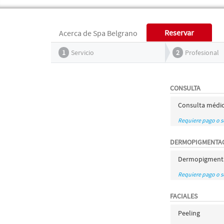
Reservar
Acerca de Spa Belgrano
1
Servicio
2
Profesional
CONSULTA
Consulta médi
Requiere pago o 
DERMOPIGMENTA
Dermopigmenta
Requiere pago o 
FACIALES
Peeling