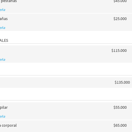
 pestañas
$45.000
seña
tañas
$25.000
seña
ALES
$115.000
seña
$135.000
pilar
$55.000
seña
a corporal
$65.000