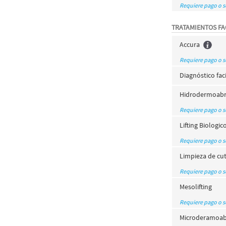
Requiere pago o 
TRATAMIENTOS FA
Accura
Requiere pago o 
Diagnóstico fac
Hidrodermoabr
Requiere pago o 
Lifting Biologic
Requiere pago o 
Limpieza de cu
Requiere pago o 
Mesolifting
Requiere pago o 
Microderamoab