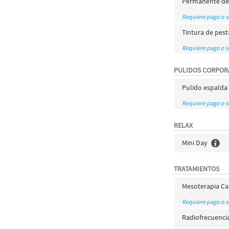
Permanente de
Requiere pago o 
Tintura de pes
Requiere pago o 
PULIDOS CORPOR
Pulido espalda
Requiere pago o 
RELAX
Mini Day
TRATAMIENTOS
Mesoterapia Ca
Requiere pago o 
Radiofrecuenci