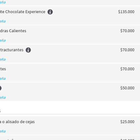
seña
te Chocolate Experience
$135.000
seña
dras Calientes
$70.000
seña
tracturantes
$70.000
seña
ntes
$70.000
seña
$50.000
seña
S
a o alisado de cejas
$25.000
seña