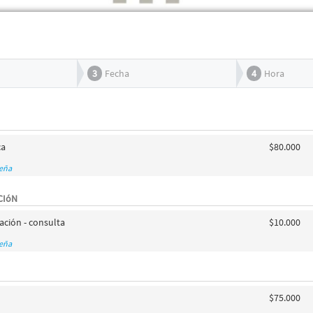
3
Fecha
4
Hora
ca
$80.000
seña
CIóN
ción - consulta
$10.000
seña
$75.000