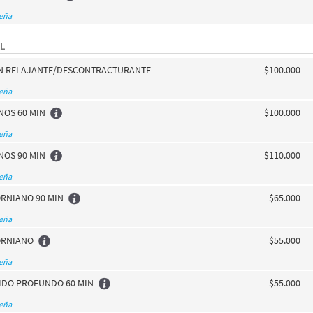
seña
L
IN RELAJANTE/DESCONTRACTURANTE
$100.000
seña
NOS 60 MIN
$100.000
seña
NOS 90 MIN
$110.000
seña
RNIANO 90 MIN
$65.000
seña
ORNIANO
$55.000
seña
JIDO PROFUNDO 60 MIN
$55.000
seña