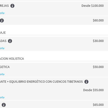
AREJAS
Desde $100.000
seña
$60.000
NAJE
ADAS
$30.000
seña
ACION HOLISTICA
GETICA
$50.000
seña
NTE + EQUILIBRIO ENERGÉTICO CON CUENCOS TIBETANOS
Desde $55.000
seña
a
$65.000