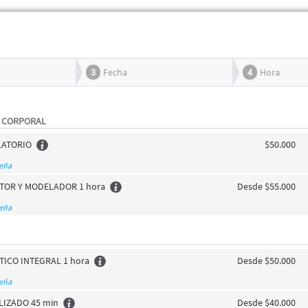
3
Fecha
4
Hora
& CORPORAL
LATORIO
$50.000
seña
TOR Y MODELADOR 1 hora
Desde $55.000
seña
TICO INTEGRAL 1 hora
Desde $50.000
seña
LIZADO 45 min
Desde $40.000