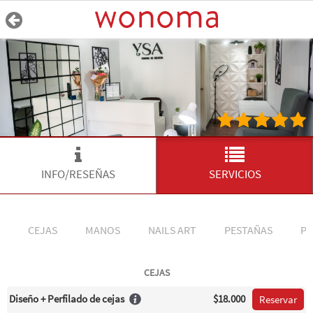
INFO/RESEÑAS
SERVICIOS
CEJAS
MANOS
NAILS ART
PESTAÑAS
PI
CEJAS
Diseño + Perfilado de cejas
$18.000
Reservar