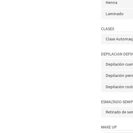
Henna
Laminado
CLASES
Clase Automaqu
DEPILACIóN DEFIN
Depilación cue
Depilación pie
Depilación rost
ESMALTADO SEMI
Retirado de s
MAKE UP