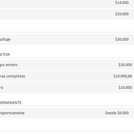
$14.000
$20.000
illaje
$30.000
ITIVA
rpo entero
$30.000
rnas completas
$19.999,98
ro
$10.000
PERMANENTE
emipermanente
Desde $8.000