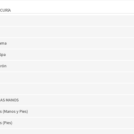
ICURíA
a
n
Dama
 Spa
arón
ÑAS MANOS
s (Manos y Pies)
 (Pies)