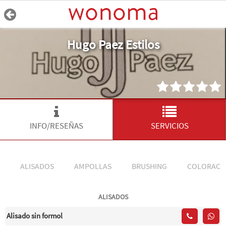
Hugo Paez Estilos
INFO/RESEÑAS
SERVICIOS
ALISADOS
AMPOLLAS
BRUSHING
COLORACI
ALISADOS
Alisado sin formol