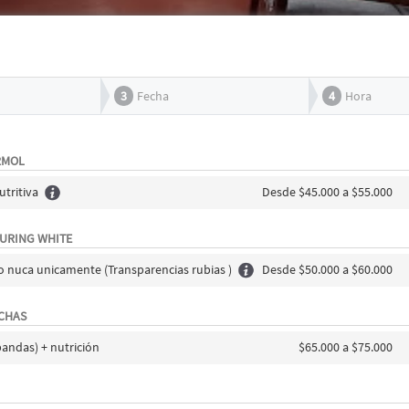
3
Fecha
4
Hora
RMOL
tritiva
Desde $45.000 a $55.000
URING WHITE
o nuca unicamente (Transparencias rubias )
Desde $50.000 a $60.000
ECHAS
andas) + nutrición
$65.000 a $75.000