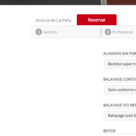
Reservar
Acerca de La Pelu
1
Servicio
2
Profesional
ALISADOS SIN FO
Bomba super nu
BALAYAGE CONTO
Solo contorno 
BALAYAGE Y/O M
Balayage (con b
BOTOX