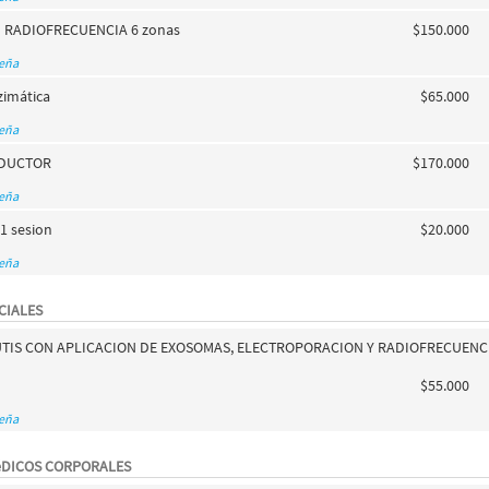
 RADIOFRECUENCIA 6 zonas
$150.000
seña
zimática
$65.000
seña
EDUCTOR
$170.000
seña
1 sesion
$20.000
seña
CIALES
UTIS CON APLICACION DE EXOSOMAS, ELECTROPORACION Y RADIOFRECUENC
$55.000
seña
éDICOS CORPORALES