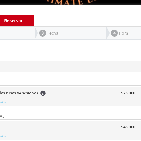
Reservar
3
Fecha
4
Hora
as rusas x4 sesiones
$75.000
seña
AL
$45.000
seña