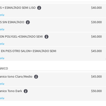
S + ESMALTADO SEMI LISO
$40.000
seña
ES SIN ESMALTADO
$30.000
seña
ON POLYGEL+ESMALTADO SEMI
$40.000
seña
I EN PIES OTRO SALON+ ESMALTADO SEMI
$45.000
seña
áNICO
nico tono Claro/Medio
$45.000
seña
anico Tono Dark
$50.000
seña