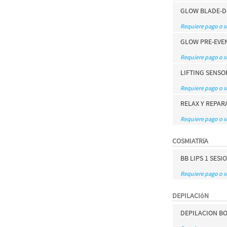
GLOW BLADE-
Requiere pago o 
GLOW PRE-EVE
Requiere pago o 
LIFTING SENSO
Requiere pago o 
RELAX Y REPAR
Requiere pago o 
COSMIATRíA
BB LIPS 1 SES
Requiere pago o 
DEPILACIóN
DEPILACION BO