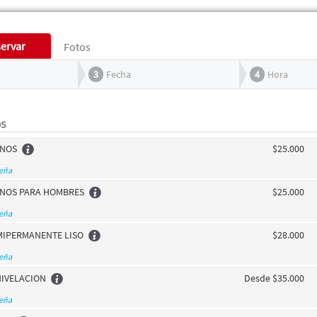
ervar
Fotos
3
Fecha
4
Hora
OS
ANOS
$25.000
seña
ANOS PARA HOMBRES
$25.000
seña
MIPERMANENTE LISO
$28.000
seña
NIVELACION
Desde $35.000
seña