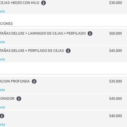
CEJAS +BOZO CON HILO
$30.000
seña
CIONES
STAÑAS DELUXE + LAMINADO DE CEJAS + PERFILADO
$60.000
seña
STAÑAS DELUXE + PERFILADO DE CEJAS
$45.000
seña
TACION PROFUNDA
$35.000
seña
NOVADOR
$45.000
seña
$40.000
seña