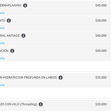
DERMAPLANING
$40.000
seña
NTO
$38.000
seña
RIAL ANTIAGE
$40.000
seña
ACION
$40.000
seña
ION-HIDRATACION PROFUNDA EN LABIOS
$35.000
seña
ZO CON HILO (Threading)
$20.000