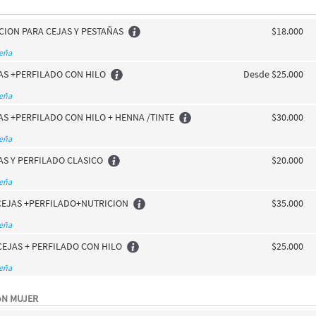
CION PARA CEJAS Y PESTAÑAS
$18.000
seña
AS +PERFILADO CON HILO
Desde $25.000
seña
AS +PERFILADO CON HILO + HENNA /TINTE
$30.000
seña
AS Y PERFILADO CLASICO
$20.000
seña
CEJAS +PERFILADO+NUTRICION
$35.000
seña
CEJAS + PERFILADO CON HILO
$25.000
seña
óN MUJER