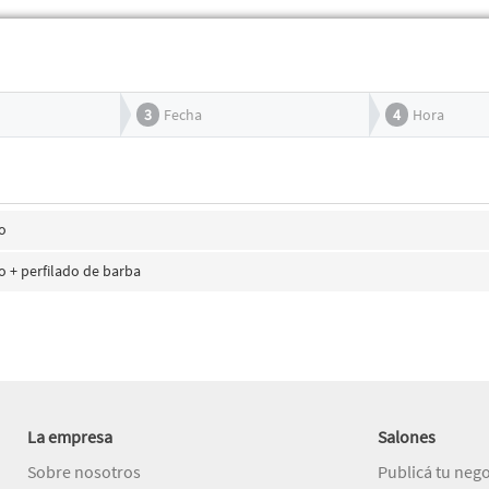
3
Fecha
4
Hora
o
o + perfilado de barba
La empresa
Salones
Sobre nosotros
Publicá tu neg