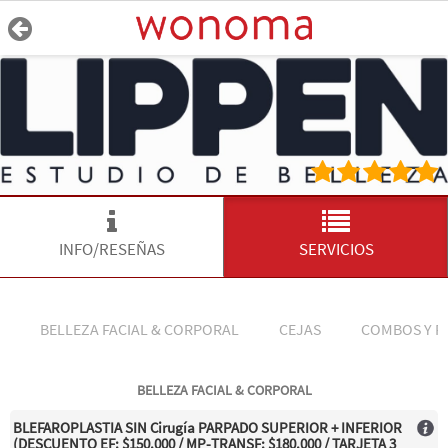
INFO/RESEÑAS
SERVICIOS
BELLEZA FACIAL & CORPORAL
CEJAS
COMBOS Y 
BELLEZA FACIAL & CORPORAL
BLEFAROPLASTIA SIN Cirugía PARPADO SUPERIOR + INFERIOR
(DESCUENTO EF: $150.000 / MP-TRANSF: $180.000 / TARJETA 3