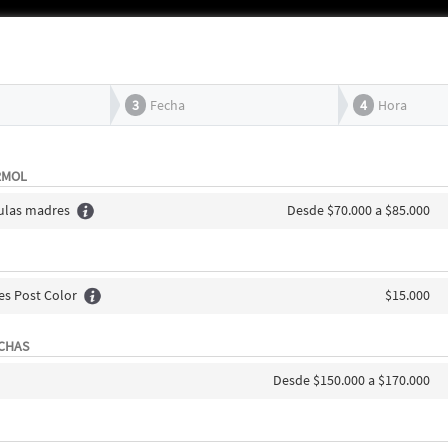
3
Fecha
4
Hora
RMOL
lulas madres
Desde $70.000 a $85.000
es Post Color
$15.000
ECHAS
Desde $150.000 a $170.000