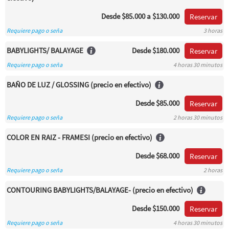
Desde
$85.000
a $130.000
Reservar
Requiere pago o seña
3 horas
BABYLIGHTS/ BALAYAGE
Desde
$180.000
Reservar
Requiere pago o seña
4 horas 30 minutos
BAÑO DE LUZ / GLOSSING (precio en efectivo)
Desde
$85.000
Reservar
Requiere pago o seña
2 horas 30 minutos
COLOR EN RAIZ - FRAMESI (precio en efectivo)
Desde
$68.000
Reservar
Requiere pago o seña
2 horas
CONTOURING BABYLIGHTS/BALAYAGE- (precio en efectivo)
Desde
$150.000
Reservar
Requiere pago o seña
4 horas 30 minutos