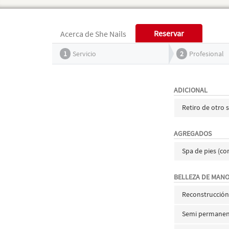
Reservar
Acerca de She Nails
1
Servicio
2
Profesional
ADICIONAL
Retiro de otro
AGREGADOS
Spa de pies (c
BELLEZA DE MANO
Reconstrucción
Semi permanen