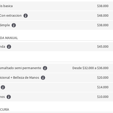
is basica
$38.000
 Con extraccion
$48.000
 Simple
$38.000
NDA MANUAL
unda
$45.000
Esmaltado semi permanente
Desde $32.000 a $36.000
icional + Belleza de Manos
$20.000
$14.000
nos
$10.000
ICURíA