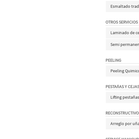
Esmaltado tradi
OTROS SERVICIOS
Laminado de ce
Semi permanent
PEELING
Peeling Quimic
PESTAñAS Y CEJA
Lifting pestaña
RECONSTRUCTIVO
Arreglo por uñ