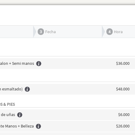
3
Fecha
4
Hora
 salon + Semi manos
$36.000
on esmaltado)
$48.000
S & PIES
 de uñas
$6.000
te Manos + Belleza
$26.000