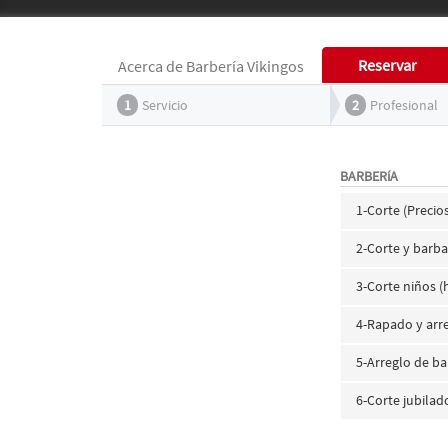
Reservar
Acerca de Barbería Vikingos
1
Servicio
2
Profesional
BARBERíA
1-Corte (Precios
2-Corte y barba 
3-Corte niños (h
4-Rapado y arre
5-Arreglo de ba
6-Corte jubilado