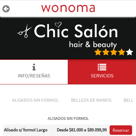
INFO/RESEÑAS
SERVICIOS
ALISADOS SIN FORMOL
BELLEZA DE MANOS
BELLE
ALISADOS SIN FORMOL
Alisado s/ formol Largo
Desde
$81.000
a $89.099,99
Reservar