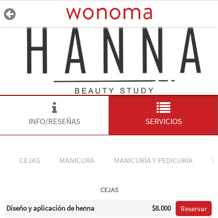
INFO/RESEÑAS
SERVICIOS
CEJAS
MANICURA
MANICURÍA Y PEDICURÍA
P
CEJAS
Diseño y aplicación de henna
$8.000
Reservar