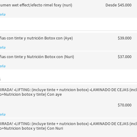
umen wet effect/efecto rimel foxy (nuri)
Desde $45.000
seña
añas con tinte y nutrición Botox con (Aye)
$39.000
seña
añas con tinte y Nutrición Botox con (Nuri)
$37.000
seña
S
RADA! •LIFTING: (incluye tinte + nutricion botox) •LAMINADO DE CEJAS (inc
lo+Nutricion botox y tinte) Con aye
$70.000
seña
RADA! •LIFTING: (incluye tinte + nutricion botox) •LAMINADO DE CEJAS (inc
lo+Nutricion botox y tinte) Con Nuri