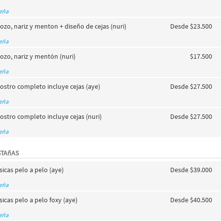
seña
ozo, nariz y menton + diseño de cejas (nuri)
Desde $23.500
seña
ozo, nariz y mentón (nuri)
$17.500
seña
ostro completo incluye cejas (aye)
Desde $27.500
seña
ostro completo incluye cejas (nuri)
Desde $27.500
seña
STAñAS
sicas pelo a pelo (aye)
Desde $39.000
seña
sicas pelo a pelo foxy (aye)
Desde $40.500
seña