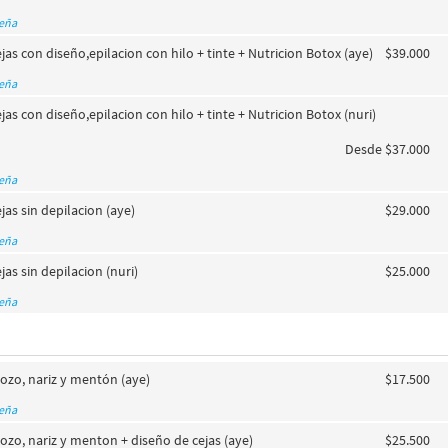
seña
as con diseño,epilacion con hilo + tinte + Nutricion Botox (aye)
$39.000
seña
as con diseño,epilacion con hilo + tinte + Nutricion Botox (nuri)
Desde $37.000
seña
as sin depilacion (aye)
$29.000
seña
as sin depilacion (nuri)
$25.000
seña
ozo, nariz y mentón (aye)
$17.500
seña
ozo, nariz y menton + diseño de cejas (aye)
$25.500