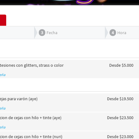
3
Fecha
4
Hora
esiones con glitters, strass o color
Desde $5.000
seña
ejas para varón (aye)
Desde $19.500
seña
ion de cejas con hilo + tinte (aye)
Desde $23.500
seña
ion de cejas con hilo + tinte (nuri)
Desde $23.000