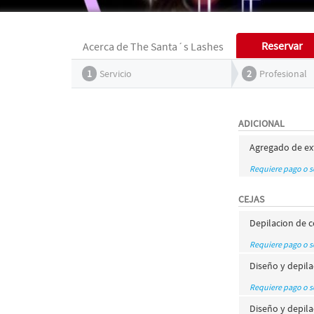
Reservar
Acerca de The Santa´s Lashes
1
Servicio
2
Profesional
ADICIONAL
Agregado de ext
Requiere pago o 
CEJAS
Depilacion de c
Requiere pago o 
Diseño y depilac
Requiere pago o 
Diseño y depilac