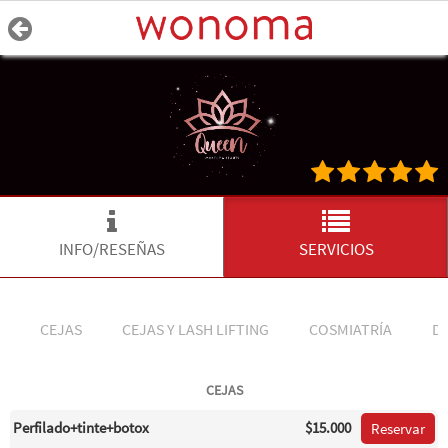
INFO/RESEÑAS
SERVICIOS
CEJAS
CEJAS Y LASH LIFTING
COSMIATRÍA
DE
CEJAS
Perfilado+tinte+botox
$15.000
Reservar