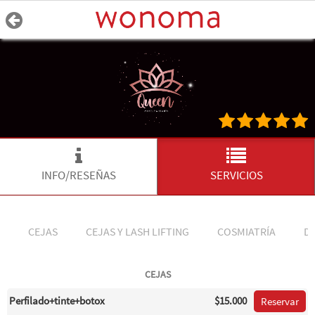
INFO/RESEÑAS
SERVICIOS
CEJAS
CEJAS Y LASH LIFTING
COSMIATRÍA
DE
CEJAS
Perfilado+tinte+botox
$15.000
Reservar