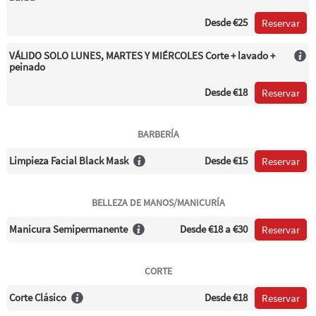
Desde
€25
Reservar
VÁLIDO SOLO LUNES, MARTES Y MIÉRCOLES Corte + lavado +
peinado
Desde
€18
Reservar
BARBERÍA
Limpieza Facial Black Mask
Desde
€15
Reservar
BELLEZA DE MANOS/MANICURÍA
Manicura Semipermanente
Desde
€18
a €30
Reservar
CORTE
Corte Clásico
Desde
€18
Reservar