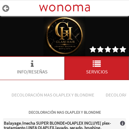
INFO/RESEÑAS
SERVICIOS
DECOLORACIÓN MAS OLAPLEX Y BLONDME
DECOLORAC
DECOLORACIÓN MAS OLAPLEX Y BLONDME
Balayage /mecha SUPER BLONDE+OLAPLEX INCLUYE( plex-
tratamiento LINEA OLAPLEX,lavado, secado, brushing,