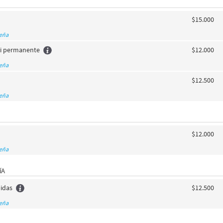
$15.000
seña
i permanente
$12.000
seña
$12.500
seña
$12.000
seña
íA
idas
$12.500
seña