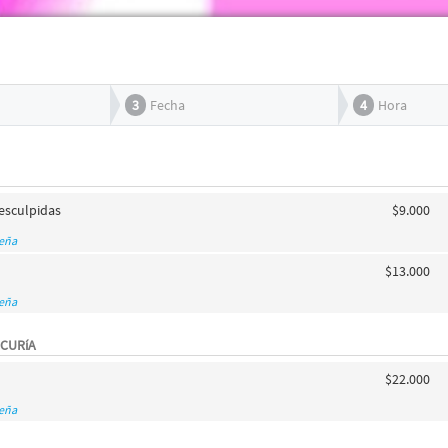
3
Fecha
4
Hora
/esculpidas
$9.000
seña
$13.000
seña
ICURíA
$22.000
seña