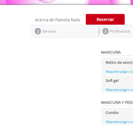
Reservar
Acerca de Pamela Nails
1
Servicio
2
Profesional
MANICURíA
Retiro de semi
Requiere pago o 
Soft gel
Requiere pago o 
MANICURíA Y PED
Combo
Requiere pago o 