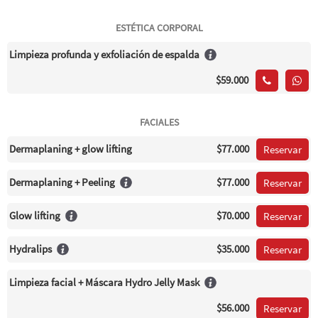
ESTÉTICA CORPORAL
Limpieza profunda y exfoliación de espalda
$59.000
FACIALES
Dermaplaning + glow lifting
$77.000
Reservar
Dermaplaning + Peeling
$77.000
Reservar
Glow lifting
$70.000
Reservar
Hydralips
$35.000
Reservar
Limpieza facial + Máscara Hydro Jelly Mask
$56.000
Reservar