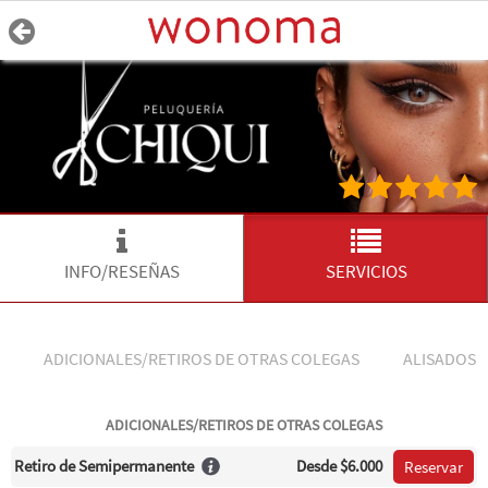
INFO/RESEÑAS
SERVICIOS
ADICIONALES/RETIROS DE OTRAS COLEGAS
ALISADOS 
ADICIONALES/RETIROS DE OTRAS COLEGAS
Retiro de Semipermanente
Desde
$6.000
Reservar