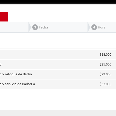
3
Fecha
4
Hora
$18.000
lo
$25.000
lo y retoque de Barba
$29.000
o y servicio de Barberia
$33.000