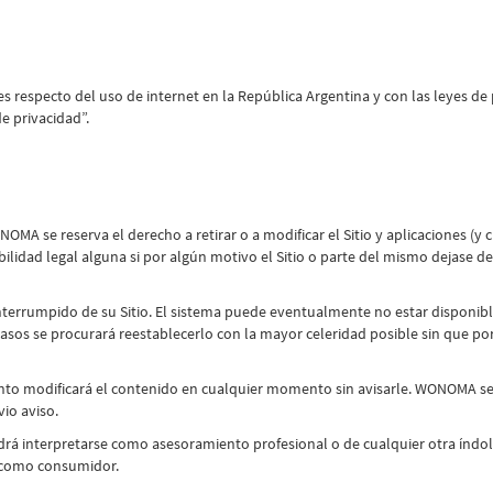
especto del uso de internet en la República Argentina y con las leyes de 
de privacidad”.
 se reserva el derecho a retirar o a modificar el Sitio y aplicaciones (y c
lidad legal alguna si por algún motivo el Sitio o parte del mismo dejase 
rrumpido de su Sitio. El sistema puede eventualmente no estar disponible d
casos se procurará reestablecerlo con la mayor celeridad posible sin que po
nto modificará el contenido en cualquier momento sin avisarle. WONOMA se r
io aviso.
rá interpretarse como asesoramiento profesional o de cualquier otra índole y
 como consumidor.