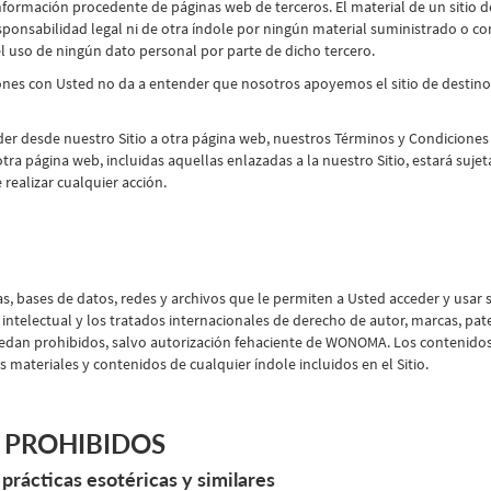
rmación procedente de páginas web de terceros. El material de un sitio de 
sponsabilidad legal ni de otra índole por ningún material suministrado o c
l uso de ningún dato personal por parte de dicho tercero.
ones con Usted no da a entender que nosotros apoyemos el sitio de destino 
er desde nuestro Sitio a otra página web, nuestros Términos y Condiciones a
otra página web, incluidas aquellas enlazadas a la nuestro Sitio, estará sujet
realizar cualquier acción.
, bases de datos, redes y archivos que le permiten a Usted acceder y usar s
telectual y los tratados internacionales de derecho de autor, marcas, pate
uedan prohibidos, salvo autorización fehaciente de WONOMA. Los contenidos 
 materiales y contenidos de cualquier índole incluidos en el Sitio.
S PROHIBIDOS
prácticas esotéricas y similares