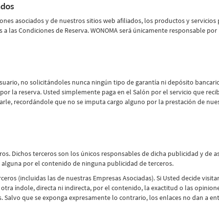
ados
nes asociados y de nuestros sitios web afiliados, los productos y servicios
es a las Condiciones de Reserva. WONOMA será únicamente responsable por l
uario, no solicitándoles nunca ningún tipo de garantía ni depósito bancario 
or la reserva. Usted simplemente paga en el Salón por el servicio que r
rarle, recordándole que no se imputa cargo alguno por la prestación de nues
. Dichos terceros son los únicos responsables de dicha publicidad y de ase
alguna por el contenido de ninguna publicidad de terceros.
s (incluidas las de nuestras Empresas Asociadas). Si Usted decide visitar c
ra índole, directa ni indirecta, por el contenido, la exactitud o las opinion
nas. Salvo que se exponga expresamente lo contrario, los enlaces no dan a 