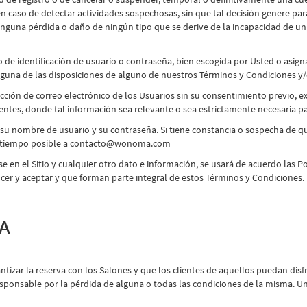
en caso de detectar actividades sospechosas, sin que tal decisión genere p
guna pérdida o daño de ningún tipo que se derive de la incapacidad de un 
 de identificación de usuario o contraseña, bien escogida por Usted o asig
una de las disposiciones de alguno de nuestros Términos y Condiciones y/o 
ción de correo electrónico de los Usuarios sin su consentimiento previo, e
tes, donde tal información sea relevante o sea estrictamente necesaria para 
 su nombre de usuario y su contraseña. Si tiene constancia o sospecha de q
or tiempo posible a contacto@wonoma.com
 en el Sitio y cualquier otro dato e información, se usará de acuerdo las Pol
r y aceptar y que forman parte integral de estos Términos y Condiciones.
VA
izar la reserva con los Salones y que los clientes de aquellos puedan disfru
ponsable por la pérdida de alguna o todas las condiciones de la misma. Una