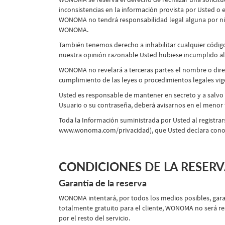
inconsistencias en la información provista por Usted o 
WONOMA no tendrá responsabilidad legal alguna por nin
WONOMA.
También tenemos derecho a inhabilitar cualquier código
nuestra opinión razonable Usted hubiese incumplido alg
WONOMA no revelará a terceras partes el nombre o direc
cumplimiento de las leyes o procedimientos legales vigen
Usted es responsable de mantener en secreto y a salvo
Usuario o su contraseña, deberá avisarnos en el men
Toda la Información suministrada por Usted al registrarse
www.wonoma.com/privacidad), que Usted declara conoce
CONDICIONES DE LA RESER
Garantía de la reserva
WONOMA intentará, por todos los medios posibles, garant
totalmente gratuito para el cliente, WONOMA no será res
por el resto del servicio.