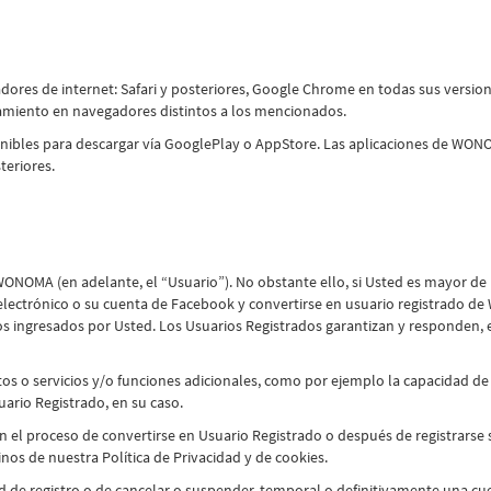
dores de internet: Safari y posteriores, Google Chrome en todas sus version
onamiento en navegadores distintos a los mencionados.
ibles para descargar vía GooglePlay o AppStore. Las aplicaciones de WON
teriores.
e WONOMA (en adelante, el “Usuario”). No obstante ello, si Usted es mayor de 1
ectrónico o su cuenta de Facebook y convertirse en usuario registrado de 
 ingresados por Usted. Los Usuarios Registrados garantizan y responden, en 
s o servicios y/o funciones adicionales, como por ejemplo la capacidad de 
ario Registrado, en su caso.
n el proceso de convertirse en Usuario Registrado o después de registrarse 
os de nuestra Política de Privacidad y de cookies.
 de registro o de cancelar o suspender, temporal o definitivamente una cue