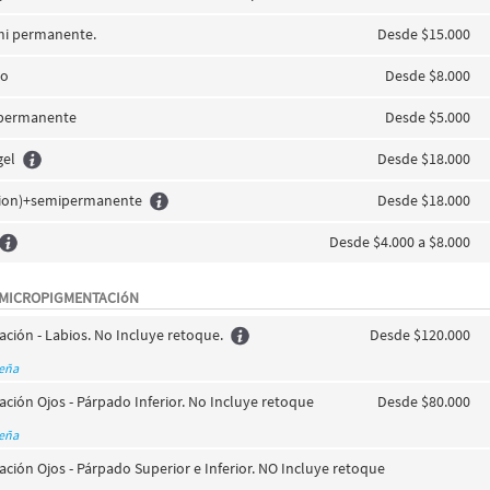
mi permanente.
Desde $15.000
co
Desde $8.000
 permanente
Desde $5.000
gel
Desde $18.000
ncion)+semipermanente
Desde $18.000
Desde $4.000 a $8.000
 MICROPIGMENTACIóN
ión - Labios. No Incluye retoque.
Desde $120.000
seña
ión Ojos - Párpado Inferior. No Incluye retoque
Desde $80.000
seña
ión Ojos - Párpado Superior e Inferior. NO Incluye retoque