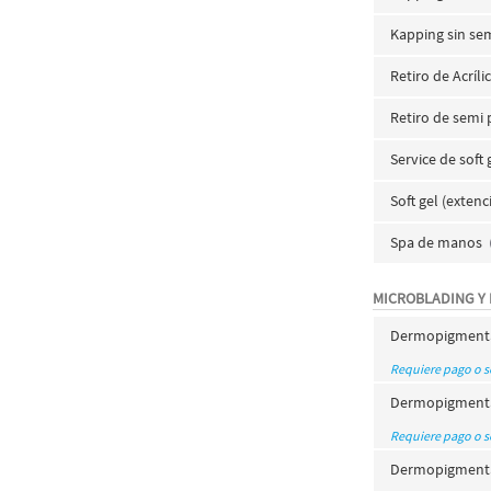
Kapping sin se
Retiro de Acríli
Retiro de semi
Service de soft 
Soft gel (exte
Spa de manos
MICROBLADING Y
Dermopigmentac
Requiere pago o 
Dermopigmentac
Requiere pago o 
Dermopigmentac