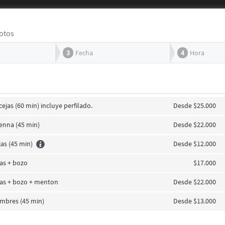
otos
3
Fecha
4
Hora
ejas (60 min) incluye perfilado.
Desde $25.000
enna (45 min)
Desde $22.000
jas (45 min)
Desde $12.000
jas + bozo
$17.000
ejas + bozo + menton
Desde $22.000
ombres (45 min)
Desde $13.000