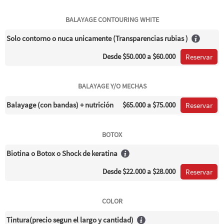
BALAYAGE CONTOURING WHITE
Solo contorno o nuca unicamente (Transparencias rubias )
Desde
$50.000
a $60.000
Reservar
BALAYAGE Y/O MECHAS
Balayage (con bandas) + nutrición
$65.000
a $75.000
Reservar
BOTOX
Biotina o Botox o Shock de keratina
Desde
$22.000
a $28.000
Reservar
COLOR
Tintura(precio segun el largo y cantidad)