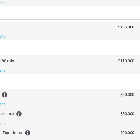
seña
$135.000
seña
r 80 min
$110.000
seña
$90.000
seña
perience
$80.000
seña
t Experience
$90.000