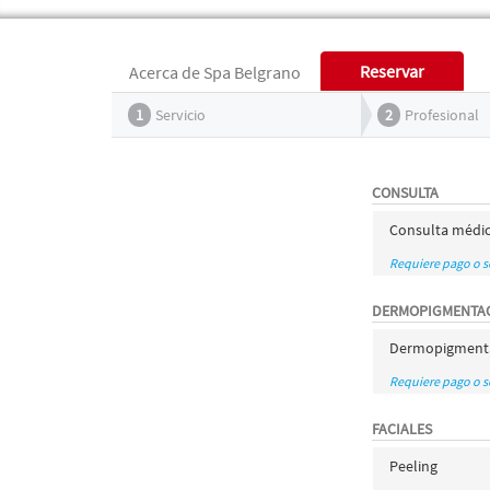
Reservar
Acerca de Spa Belgrano
1
Servicio
2
Profesional
CONSULTA
Consulta médi
Requiere pago o 
DERMOPIGMENTA
Dermopigmenta
Requiere pago o 
FACIALES
Peeling