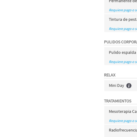
Permanente de
Requiere pago o 
Tintura de pes
Requiere pago o 
PULIDOS CORPOR
Pulido espalda
Requiere pago o 
RELAX
Mini Day
TRATAMIENTOS
Mesoterapia Ca
Requiere pago o 
Radiofrecuenci