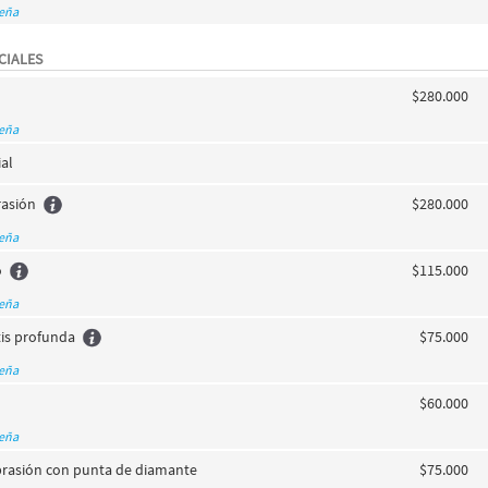
seña
CIALES
$280.000
seña
ial
asión
$280.000
seña
o
$115.000
seña
tis profunda
$75.000
seña
$60.000
seña
rasión con punta de diamante
$75.000