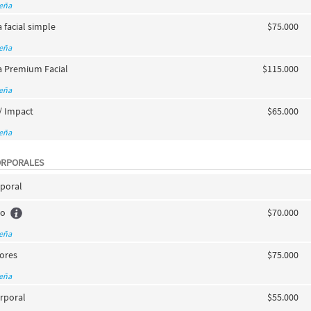
seña
 facial simple
$75.000
seña
a Premium Facial
$115.000
seña
/ Impact
$65.000
seña
ORPORALES
rporal
co
$70.000
seña
ores
$75.000
seña
rporal
$55.000