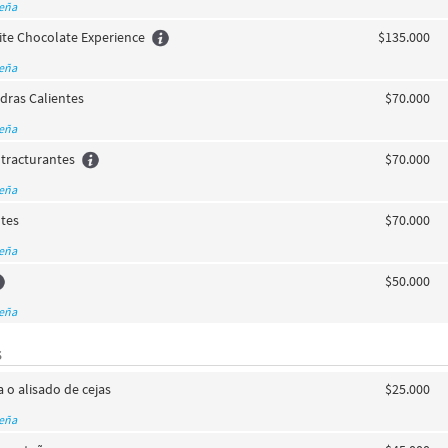
seña
te Chocolate Experience
$135.000
seña
dras Calientes
$70.000
seña
tracturantes
$70.000
seña
ntes
$70.000
seña
$50.000
seña
S
a o alisado de cejas
$25.000
seña