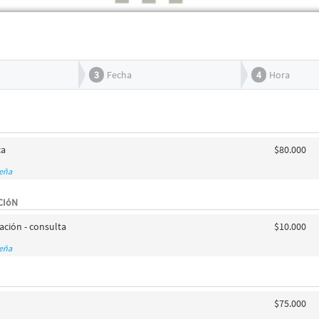
3
Fecha
4
Hora
ca
$80.000
seña
CIóN
ción - consulta
$10.000
seña
$75.000