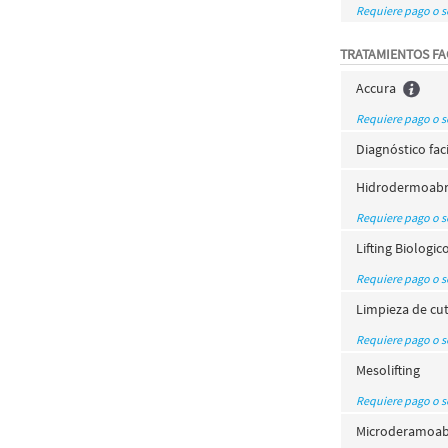
Requiere pago o 
TRATAMIENTOS FA
Accura
Requiere pago o 
Diagnóstico fac
Hidrodermoabr
Requiere pago o 
Lifting Biologic
Requiere pago o 
Limpieza de cu
Requiere pago o 
Mesolifting
Requiere pago o 
Microderamoab