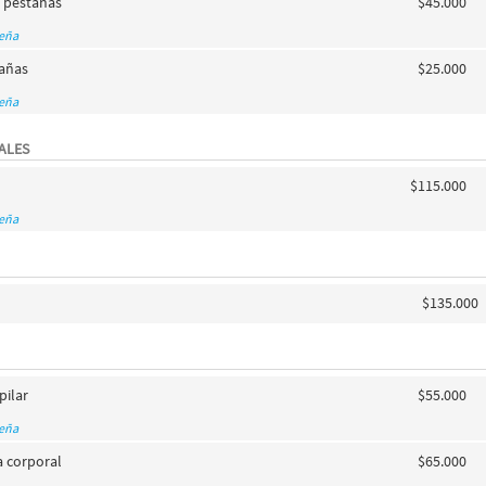
 pestañas
$45.000
seña
tañas
$25.000
seña
ALES
$115.000
seña
$135.000
pilar
$55.000
seña
a corporal
$65.000