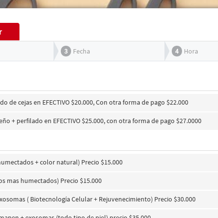
r
3
Fecha
4
Hora
ado de cejas en EFECTIVO $20.000, Con otra forma de pago $22.000
eño + perfilado en EFECTIVO $25.000, con otra forma de pago $27.0000
humectados + color natural) Precio $15.000
bios mas humectados) Precio $15.000
exosomas ( Biotecnología Celular + Rejuvenecimiento) Precio $30.000
rmapen + exosomas (todo tipo de piel) precio $35.000