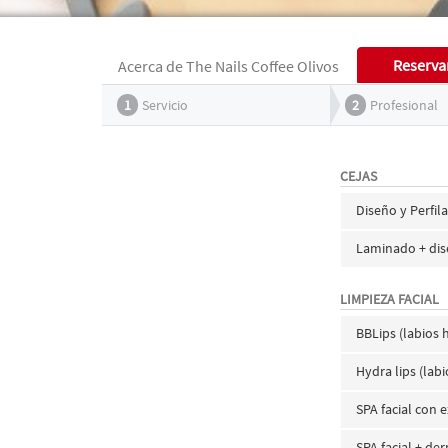
Reserva
Acerca de The Nails Coffee Olivos
1
Servicio
2
Profesional
CEJAS
Diseño y Perfil
Laminado + dis
LIMPIEZA FACIAL
BBLips (labios 
Hydra lips (la
SPA facial con 
SPA facial + de